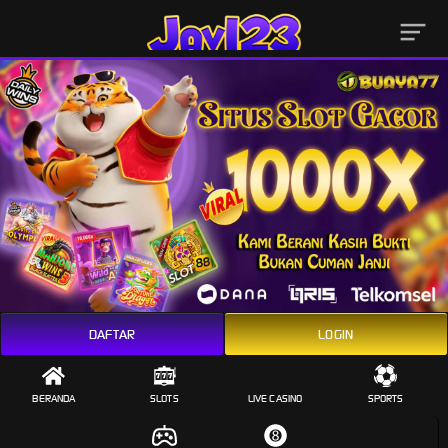
Link Alternatif
DAFTAR
LOGIN
BERANDA
SLOTS
LIVE CASINO
SPORTS